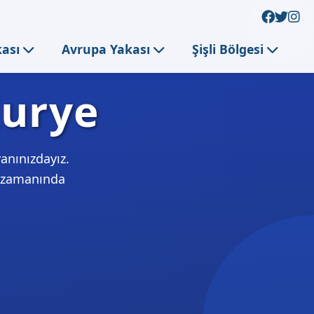
kası
Avrupa Yakası
Şişli Bölgesi
Kurye
yanınızdayız.
e zamanında